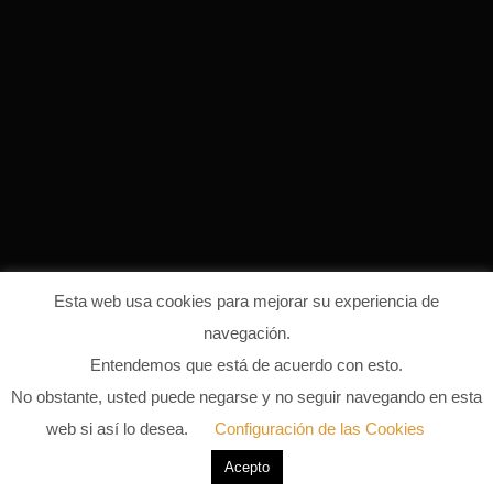
Esta web usa cookies para mejorar su experiencia de
navegación.
Entendemos que está de acuerdo con esto.
tech house prod
No obstante, usted puede negarse y no seguir navegando en esta
web si así lo desea.
Configuración de las Cookies
18 DE AGOSTO DE 2022
0 COMMENTS
Acepto