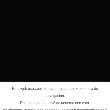
Esta web usa cookies para mejorar su experiencia de
navegación.
Entendemos que está de acuerdo con esto.
moebius_sticky
No obstante, usted puede negarse y no seguir navegando en esta