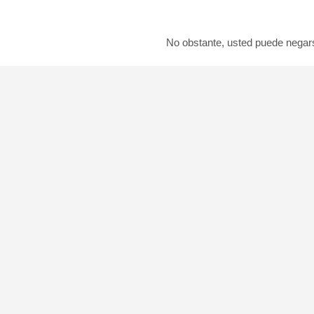
DANIEL SOLIVA
No obstante, usted puede negars
SHARE: