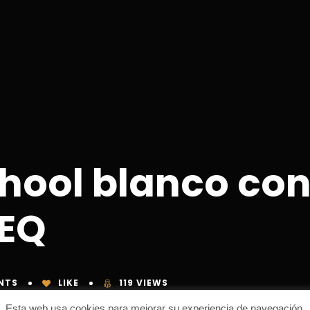
hool blanco con
EQ
NTS
LIKE
119 VIEWS
Esta web usa cookies para mejorar su experiencia de navegación.