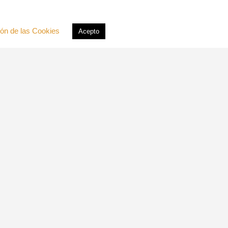
ión de las Cookies
Acepto
ARCHIVOS
CATEGORÍAS
No hay categorías