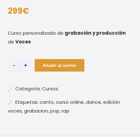
299
€
Curso personalizado de
grabación
y producción
de
Voces
Monográficos:
-
+
Añadir al carrito
Voces
cantidad
Categoría:
Cursos
Etiquetas:
canto
,
curso online
,
dance
,
edición
voces
,
grabacion
,
pop
,
rap