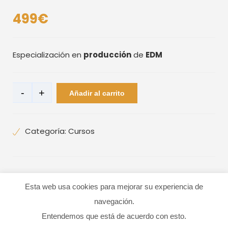
499
€
Especialización en
producción
de
EDM
Especializaciones
-
+
Añadir al carrito
INDIVIDUALES:
EDM
Categoría:
Cursos
cantidad
Esta web usa cookies para mejorar su experiencia de
Descripción
navegación.
Entendemos que está de acuerdo con esto.