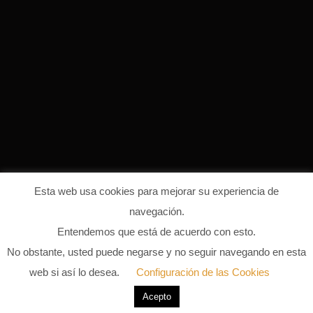
Esta web usa cookies para mejorar su experiencia de
navegación.
Entendemos que está de acuerdo con esto.
djp3 prod
No obstante, usted puede negarse y no seguir navegando en esta
web si así lo desea.
Configuración de las Cookies
13 DE JUNIO DE 2023
0 COMMENTS
Acepto