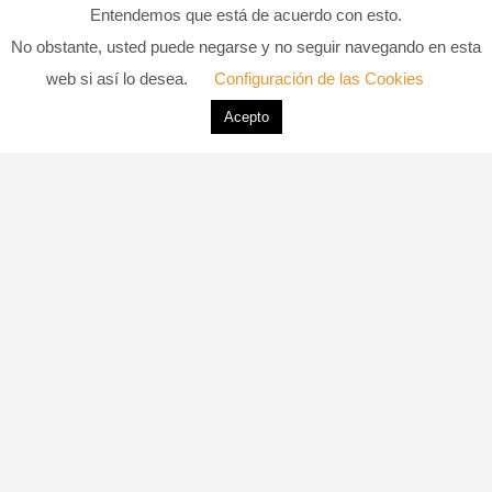
Entendemos que está de acuerdo con esto.
DJP 01
No obstante, usted puede negarse y no seguir navegando en esta
web si así lo desea.
Configuración de las Cookies
17 DE ABRIL DE 2024
0 COMMENTS
Acepto
LIKE
39 VIEWS
DANIEL SOLIVA