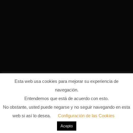
Esta web usa cookies para mejorar su experiencia de
navegación.
Entendemos que está de acuerdo con esto.
Afro House fondo
No obstante, usted puede negarse y no seguir navegando en esta
web si así lo desea.
Configuración de las Cookies
28 DE FEBRERO DE 2024
0 COMMENTS
Acepto