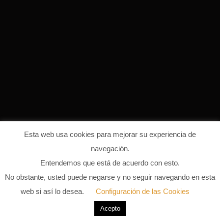
Esta web usa cookies para mejorar su experiencia de
navegación.
Entendemos que está de acuerdo con esto.
Afro House fondo 2
No obstante, usted puede negarse y no seguir navegando en esta
web si así lo desea.
Configuración de las Cookies
28 DE FEBRERO DE 2024
0 COMMENTS
Acepto