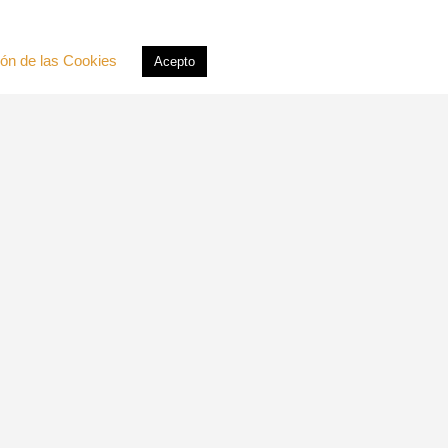
ión de las Cookies
Acepto
ARCHIVOS
CATEGORÍAS
No hay categorías