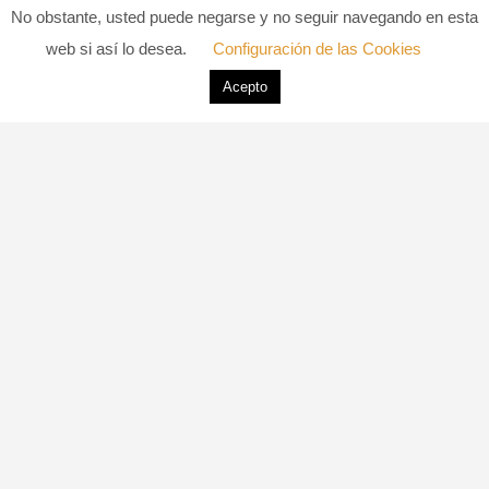
2020-07-14 13.27.21
No obstante, usted puede negarse y no seguir navegando en esta
web si así lo desea.
Configuración de las Cookies
14 DE JULIO DE 2020
0 COMMENTS
Acepto
LIKE
111 VIEWS
DANIEL SOLIVA