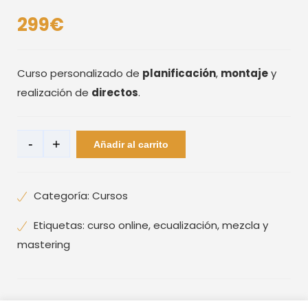
299
€
Curso personalizado de
planificación
,
montaje
y
realización de
directos
.
Monográficos:
-
+
Añadir al carrito
Directos
cantidad
Categoría:
Cursos
Etiquetas:
curso online
,
ecualización
,
mezcla y
mastering